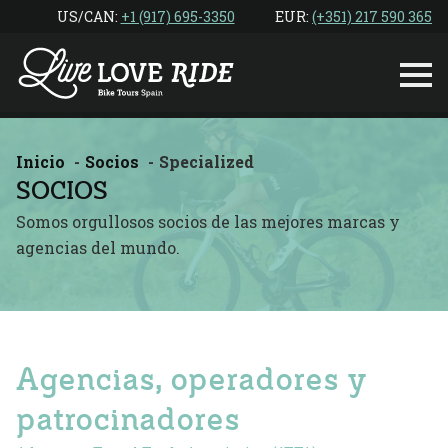
Ir
US/CAN: ‎
+1 (917) 695-3350
EUR:
(+351) 217 590 365
al
contenido
Inicio
Socios
Specialized
SOCIOS
Somos orgullosos socios de las mejores marcas y
agencias del mundo.
Agencias, operadores y
patrocinadores