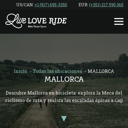
Ir
US/CAN: ‎
+1 (917) 695-3350
EUR:
(+351) 217 590 365
al
contenido
Início
Todas las ubicaciones
MALLORCA
MALLORCA
Descubre Mallorca en bicicleta: explora la Meca del
ciclismo de ruta y realiza las escaladas épicas a Cap
Formentor o Sa Calobra, ¡todo esto mientras te
▾
relajas en hoteles encantadores junto a playas
solitarias!