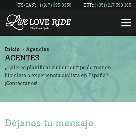
Ir
US/CAN: ‎
+1 (917) 695-3350
EUR:
(+351) 217 590 365
al
contenido
Inicio
Agencias
AGENTES
¿Quieres planificar cualquier tipo de tour en
bicicleta o experiencia ciclista en España?
¡Contáctanos!
Déjanos tu mensaje