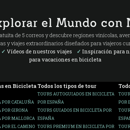
xplorar el Mundo con 
atuita de 5 correos y descubre regiones vinícolas, ave
tas y viajes extraordinarios diseñados para viajeros cu
s
✓
Vídeos de nuestros viajes
✓
Inspiración para 
para vacaciones en bicicleta
s en Bicicleta
Todos los tipos de tour
Todo
TOURS AUTOGUIADOS EN BICICLETA
TOUR
A POR CATALUÑA
POR ESPAÑA
POR 
A POR GIRONA
TOURS GUIADOS EN BICICLETA POR
TOUR
A POR MALLORCA
ESPAÑA
ESPA
A POR EL CAMINO
TOURS PREMIUM EN BICICLETA POR
TOUR