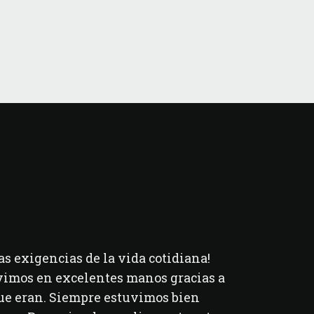
as exigencias de la vida cotidiana!
Tuve un gra
vimos en excelentes manos gracias a
nosotros
ue eran. Siempre estuvimos bien