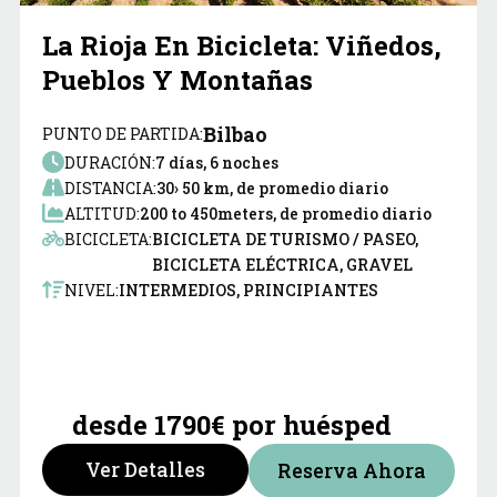
La Rioja En Bicicleta: Viñedos,
Pueblos Y Montañas
Bilbao
PUNTO DE PARTIDA:
DURACIÓN:
7 días, 6 noches
DISTANCIA:
30› 50 km, de promedio diario
ALTITUD:
200 to 450meters, de promedio diario
BICICLETA:
BICICLETA DE TURISMO / PASEO,
BICICLETA ELÉCTRICA, GRAVEL
NIVEL:
INTERMEDIOS, PRINCIPIANTES
desde 1790€ por huésped
Ver Detalles
Reserva Ahora