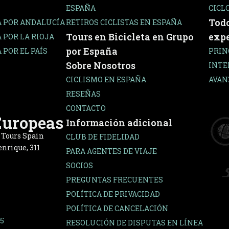
ESPAÑA
CICL
Todo
A POR ANDALUCÍA
RETIROS CICLISTAS EN ESPAÑA
Tours en Bicicleta en Grupo
expe
 POR LA RIOJA
por España
 POR EL PAÍS
PRIN
Sobre Nosotros
INTE
CICLISMO EN ESPAÑA
AVAN
RESEÑAS
CONTACTO
Europeas
Información adicional
e Tours Spain
CLUB DE FIDELIDAD
nrique, 311
PARA AGENTES DE VIAJE
SOCIOS
PREGUNTAS FRECUENTES
POLÍTICA DE PRIVACIDAD
POLÍTICA DE CANCELACIÓN
65
RESOLUCIÓN DE DISPUTAS EN LÍNEA