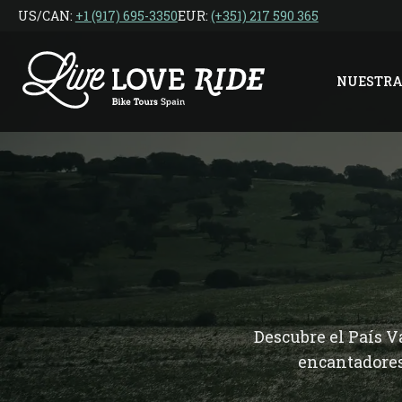
Ir
US/CAN: ‎
+1 (917) 695-3350
EUR:
(+351) 217 590 365
al
contenido
NUESTRA
Descubre el País Va
encantadores 